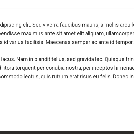
piscing elit. Sed viverra faucibus mauris, a mollis arcu 
spendisse maximus ante sit amet elit aliquam, ullamcorpe
 id varius facilisis. Maecenas semper ac ante id tempor.
acus. Nam in blandit tellus, sed gravida leo. Quisque fring
d litora torquent per conubia nostra, per inceptos himenae
si commodo lectus, quis rutrum erat risus eu felis. Donec i