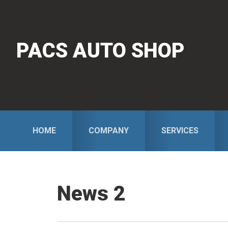
Skip
Skip
to
to
primary
main
PACS AUTO SHOP
navigation
content
HOME
COMPANY
SERVICES
News 2